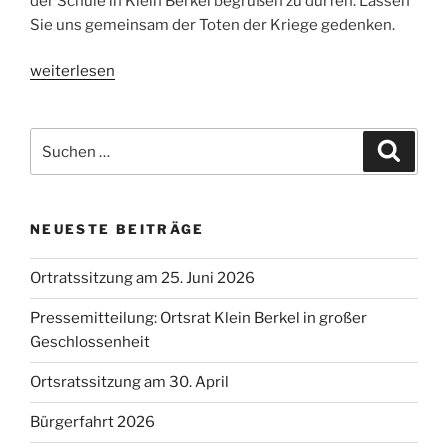
der Schule in Klein Berkel begrüßen zu dürfen. Lassen
Sie uns gemeinsam der Toten der Kriege gedenken.
„Rede
weiterlesen
des
Ortsbürgermeisters
Suchen
zum
Suche
nach:
Volkstrauertag
2018“
NEUESTE BEITRÄGE
Ortratssitzung am 25. Juni 2026
Pressemitteilung: Ortsrat Klein Berkel in großer
Geschlossenheit
Ortsratssitzung am 30. April
Bürgerfahrt 2026