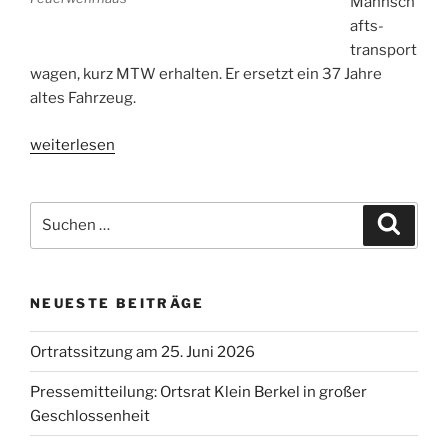
Mannsch
afts-
transport
wagen, kurz MTW erhalten. Er ersetzt ein 37 Jahre
altes Fahrzeug.
„Neues
weiterlesen
Fahrzeug
für
Suchen
unsere
Suche
nach:
Feuerwehr“
NEUESTE BEITRÄGE
Ortratssitzung am 25. Juni 2026
Pressemitteilung: Ortsrat Klein Berkel in großer
Geschlossenheit