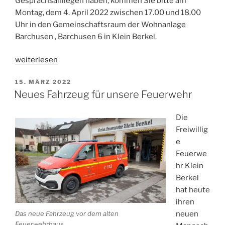
Gesprächsanliegen haben, kommen Sie bitte am
Montag, dem 4. April 2022 zwischen 17.00 und 18.00
Uhr in den Gemeinschaftsraum der Wohnanlage
Barchusen , Barchusen 6 in Klein Berkel.
„Einladung
weiterlesen
zur
VERÖFFENTLICHT
15. MÄRZ 2022
Bürgersprechstunde
AM
Neues Fahrzeug für unsere Feuerwehr
in
Klein
Die
Berkel“
Freiwillig
e
Feuerwe
hr Klein
Berkel
hat heute
ihren
Das neue Fahrzeug vor dem alten
neuen
Feuerwehrhaus