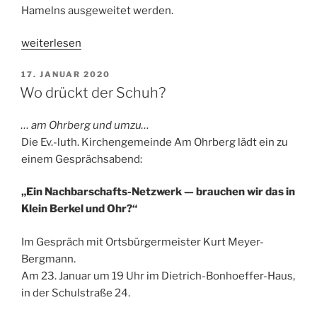
Hamelns ausgeweitet werden.
„Mehr
weiterlesen
Grün
VERÖFFENTLICHT
17. JANUAR 2020
–
AM
Wo drückt der Schuh?
Modellprojekt
in
… am Ohrberg und umzu…
Klein
Die Ev.-luth. Kirchengemeinde Am Ohrberg lädt ein zu
Berkel“
einem Gesprächsabend:
„Ein Nachbarschafts-Netzwerk — brauchen wir das in
Klein Berkel und Ohr?“
Im Gespräch mit Ortsbürgermeister Kurt Meyer-
Bergmann.
Am 23. Januar um 19 Uhr im Dietrich-Bonhoeffer-Haus,
in der Schulstraße 24.