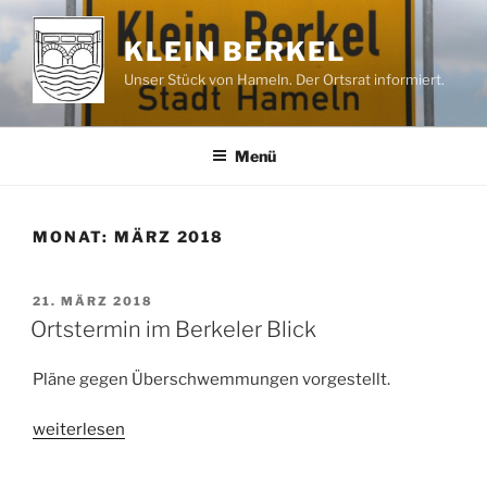
Zum
Inhalt
KLEIN BERKEL
springen
Unser Stück von Hameln. Der Ortsrat informiert.
Menü
MONAT:
MÄRZ 2018
VERÖFFENTLICHT
21. MÄRZ 2018
AM
Ortstermin im Berkeler Blick
Pläne gegen Überschwemmungen vorgestellt.
„Ortstermin
weiterlesen
im
Berkeler