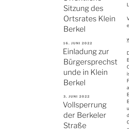
Sitzung des
Ortsrates Klein
V
e
Berkel
„
VERÖFFENTLICHT
16. JUNI 2022
S
AM
Einladung zur
D
O
Bürgersprechst
K
unde in Klein
B
i
Berkel
P
a
VERÖFFENTLICHT
3. JUNI 2022
AM
Vollsperrung
u
der Berkeler
d
Straße