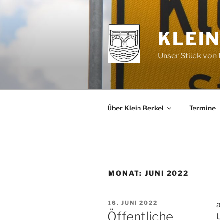
Zum
Inhalt
springen
KLEIN
Unser Stück von H
Über Klein Berkel
Termine
MONAT:
JUNI 2022
VERÖFFENTLICHT
16. JUNI 2022
AM
Öffentliche
U