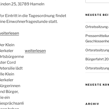
Linden 25, 31789 Hameln
NEUESTE BE
or Eintritt in die Tagesordnung findet
ine Einwohnerfragestunde statt.
Ortratssitzung
Öffentliche
weiterlesen
Pressemitteilun
itzung
Geschlossenhe
des
er Klein
Ortsratssitzung
rtsrates
„Einladung
Berkeler
weiterlesen
lein
zur
Ortsbürgerme
Bürgerfahrt 2
erkel“
Bürgersprechstunde
ster Cord
in
etersilie lädt
Ortsratssitzun
Klein
lle Klein
Berkel“
Berkeler
NEUESTE KO
Bürgerinnen
nd Bürger,
ie ein
Gesprächsanli
ARCHIV