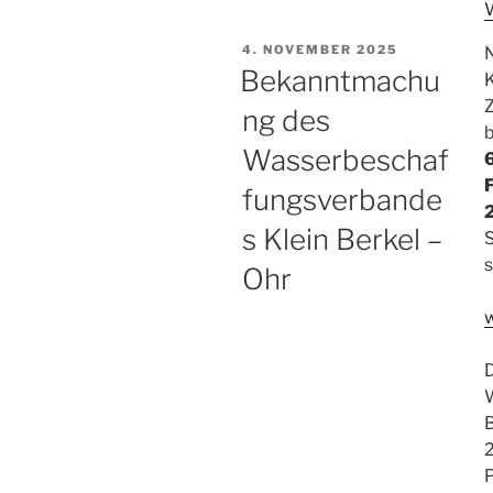
VERÖFFENTLICHT
4. NOVEMBER 2025
N
AM
Bekanntmachu
Z
ng des
Wasserbeschaf
F
fungsverbande
s Klein Berkel –
S
s
Ohr
„
O
B