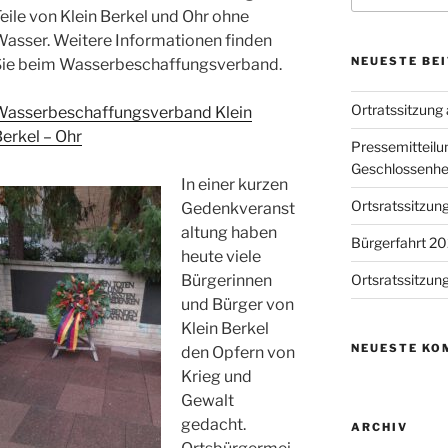
eile von Klein Berkel und Ohr ohne
asser. Weitere Informationen finden
NEUESTE BE
Sie beim Wasserbeschaffungsverband.
Ortratssitzung
Wasserbeschaffungsverband Klein
erkel – Ohr
Pressemitteilun
Geschlossenhe
In einer kurzen
Ortsratssitzung
Gedenkveranst
altung haben
Bürgerfahrt 2
heute viele
Bürgerinnen
Ortsratssitzun
und Bürger von
Klein Berkel
NEUESTE KO
den Opfern von
Krieg und
Gewalt
gedacht.
ARCHIV