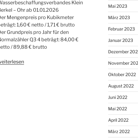
Wasserbeschaffungsverbandes Klein
Mai 2023
erkel – Ohr ab 01.01.2026
Der Mengenpreis pro Kubikmeter
März 2023
eträgt: 1,60 € netto / 1,71 € brutto
Februar 2023
er Grundpreis pro Jahr für den
ormalzähler Q3 4 beträgt: 84,00 €
Januar 2023
etto / 89,88 € brutto
Dezember 202
„Bekanntmachung
weiterlesen
November 20
des
Oktober 2022
asserbeschaffungsverbandes
lein
August 2022
erkel
Juni 2022
–
hr“
Mai 2022
April 2022
März 2022