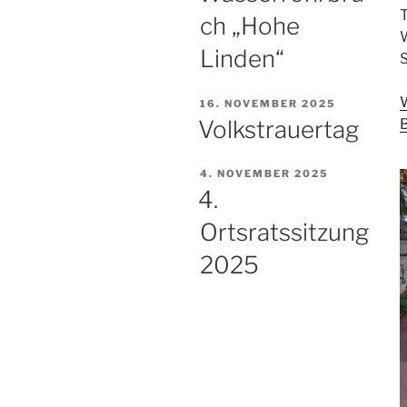
T
ch „Hohe
W
Linden“
VERÖFFENTLICHT
16. NOVEMBER 2025
AM
Volkstrauertag
B
VERÖFFENTLICHT
4. NOVEMBER 2025
AM
4.
Ortsratssitzung
2025