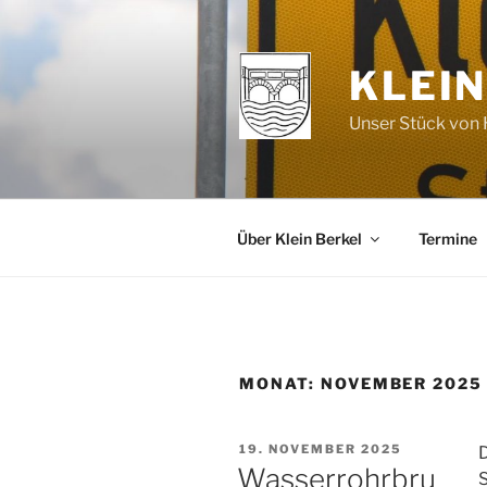
Zum
Inhalt
springen
KLEIN
Unser Stück von H
Über Klein Berkel
Termine
MONAT:
NOVEMBER 2025
VERÖFFENTLICHT
19. NOVEMBER 2025
AM
Wasserrohrbru
S