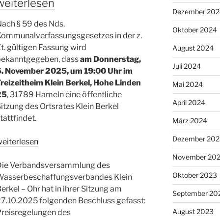
„Volkstrauertag“
weiterlesen
Dezember 202
ach § 59 des Nds.
Oktober 2024
Kommunalverfassungsgesetzes in der z.
t. gültigen Fassung wird
August 2024
bekanntgegeben, dass
am Donnerstag,
Juli 2024
6. November 2025, um 19:00 Uhr im
reizeitheim Klein Berkel, Hohe Linden
Mai 2024
25
, 31789 Hameln eine öffentliche
April 2024
itzung des Ortsrates Klein Berkel
tattfindet.
März 2024
Dezember 202
4.
weiterlesen
rtsratssitzung
November 20
2025“
Die Verbandsversammlung des
Oktober 2023
Wasserbeschaffungsverbandes Klein
erkel – Ohr hat in ihrer Sitzung am
September 20
27.10.2025 folgenden Beschluss gefasst:
August 2023
Preisregelungen des