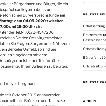
erkeler Bürgerinnen und Bürger, die ein
Gesprächsanliegen haben, zur
NEUESTE BE
telefonischen Bürgersprechstunde
am
Montag, dem 04.05.2020 zwischen
Ortratssitzung
17.00 und 19.00 Uhr
ein.
Unter der Tel.Nr. 0172-4547206
Pressemitteilun
rreichen Sie den Ortsbürgermeister.
Geschlossenhe
Haben Sie Fragen, Sorgen oder Nöte zum
Ortsratssitzung
lein Berkeler Umfeld, so sind Sie
erzlich eingeladen mit dem
Bürgerfahrt 2
rtsbürgermeister per Telefon über
ösungen zu Ihrem Anliegen zu beraten.
Ortsratssitzun
NEUESTE KO
kurt meyer-bergmann
Die seit Oktober 2019 andauernden
auarbeiten in Brücken- und Talstraße
ARCHIV