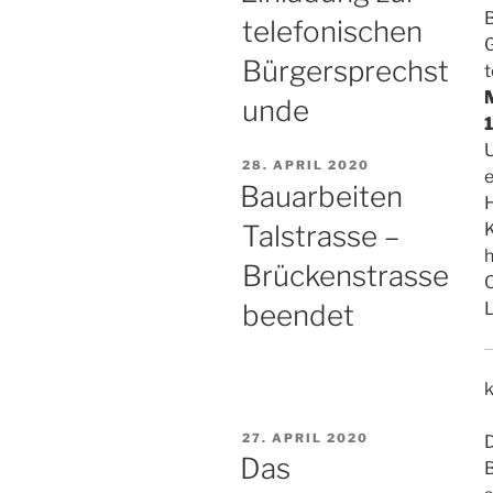
B
telefonischen
Bürgersprechst
unde
VERÖFFENTLICHT
28. APRIL 2020
e
AM
Bauarbeiten
Talstrasse –
K
h
Brückenstrasse
O
beendet
L
VERÖFFENTLICHT
27. APRIL 2020
AM
Das
B