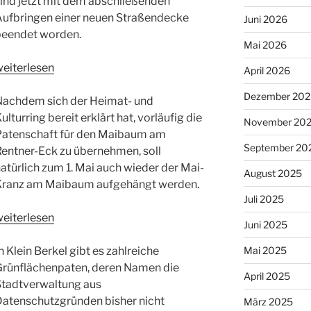
ind jetzt mit dem abschließenden
Aufbringen einer neuen Straßendecke
Juni 2026
beendet worden.
Mai 2026
Bauarbeiten
weiterlesen
April 2026
alstrasse
Dezember 202
–
Nachdem sich der Heimat- und
rückenstrasse
ulturring bereit erklärt hat, vorläufig die
November 20
eendet“
Patenschaft für den Maibaum am
September 20
entner-Eck zu übernehmen, soll
atürlich zum 1. Mai auch wieder der Mai-
August 2025
Kranz am Maibaum aufgehängt werden.
Juli 2025
Das
weiterlesen
Juni 2025
raditionelle
ufstellen
n Klein Berkel gibt es zahlreiche
Mai 2025
des
Grünflächenpaten, deren Namen die
April 2025
Maibaums
Stadtverwaltung aus
ntfällt“
Datenschutzgründen bisher nicht
März 2025