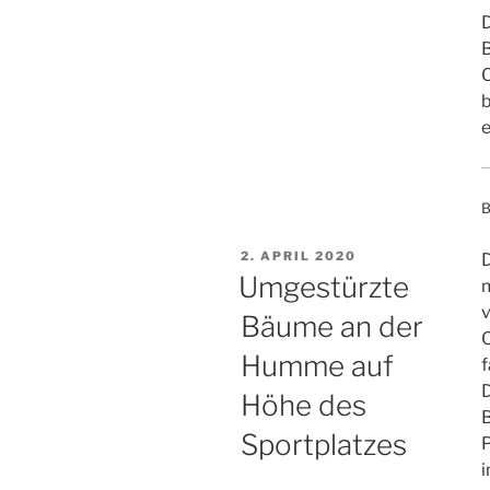
D
O
b
e
B
VERÖFFENTLICHT
2. APRIL 2020
AM
Umgestürzte
m
Bäume an der
Humme auf
f
D
Höhe des
B
Sportplatzes
P
i