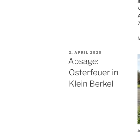
a
A
Z
VERÖFFENTLICHT
2. APRIL 2020
AM
Absage:
Osterfeuer in
Klein Berkel
J