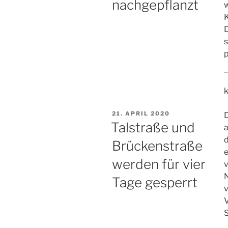
nachgepflanzt
w
D
s
p
VERÖFFENTLICHT
21. APRIL 2020
D
AM
Talstraße und
a
d
Brückenstraße
werden für vier
Tage gesperrt