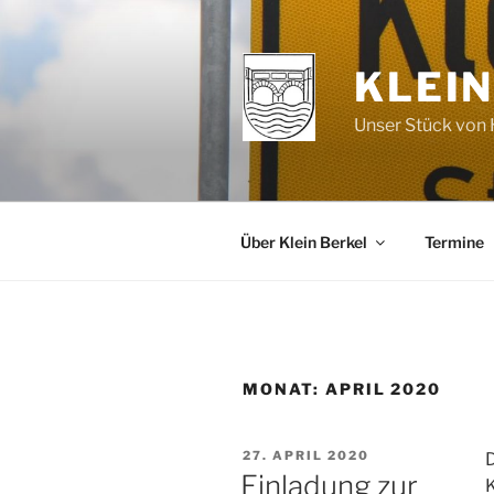
Zum
Inhalt
springen
KLEIN
Unser Stück von H
Über Klein Berkel
Termine
MONAT:
APRIL 2020
VERÖFFENTLICHT
27. APRIL 2020
D
AM
Einladung zur
K