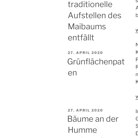
s
traditionelle
Aufstellen des
Maibaums
„
entfällt
T
B
K
VERÖFFENTLICHT
27. APRIL 2020
AM
b
Grünflächenpat
R
en
n
„
t
VERÖFFENTLICHT
27. APRIL 2020
A
I
AM
Bäume an der
Humme
e