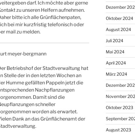
eitergeben darf. Ich möchte aber gerne
Dezember 202
Kontakt zu unseren Helfern aufnehmen.
aher bitte ich alle Grünflächenpaten,
Oktober 2024
ich bei mir kurzfristig telefonisch oder
August 2024
er mail zu melden.
Juli 2024
Mai 2024
kurt meyer-bergmann
April 2024
er Betriebshof der Stadtverwaltung hat
März 2024
n Stelle der in den letzten Wochen an
er Humme gefällten Pappeln jetzt die
Dezember 202
entsprechenden Nachpflanzungen
November 20
vorgenommen. Damit sind die
Neupflanzungen schneller
Oktober 2023
vorgenommen worden als erwartet.
Vielen Dank an das Grünflächenamt der
September 20
Stadtverwaltung.
August 2023