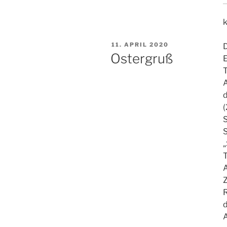
VERÖFFENTLICHT
11. APRIL 2020
D
AM
Ostergruß
A
d
(
S
„
T
A
Z