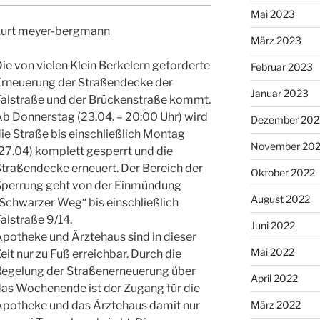
Mai 2023
kurt meyer-bergmann
März 2023
ie von vielen Klein Berkelern geforderte
Februar 2023
Erneuerung der Straßendecke der
Januar 2023
Talstraße und der Brückenstraße kommt.
b Donnerstag (23.04. – 20:00 Uhr) wird
Dezember 202
ie Straße bis einschließlich Montag
November 20
27.04) komplett gesperrt und die
traßendecke erneuert. Der Bereich der
Oktober 2022
Sperrung geht von der Einmündung
August 2022
Schwarzer Weg“ bis einschließlich
alstraße 9/14.
Juni 2022
potheke und Ärztehaus sind in dieser
Mai 2022
eit nur zu Fuß erreichbar. Durch die
Regelung der Straßenerneuerung über
April 2022
das Wochenende ist der Zugang für die
Apotheke und das Ärztehaus damit nur
März 2022