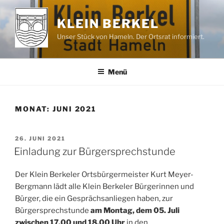
Zum
Inhalt
KLEIN BERKEL
springen
Unser Stück von Hameln. Der Ortsrat informiert.
Menü
MONAT:
JUNI 2021
VERÖFFENTLICHT
26. JUNI 2021
AM
Einladung zur Bürgersprechstunde
Der Klein Berkeler Ortsbürgermeister Kurt Meyer-
Bergmann lädt alle Klein Berkeler Bürgerinnen und
Bürger, die ein Gesprächsanliegen haben, zur
Bürgersprechstunde
am Montag, dem 05. Juli
zwischen 17.00 und 18.00 Uhr
in den