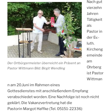
Nach gut
Klein
vierzehn
Berkel“
Jahren
Tätigkeit
als
Pastor in
der Ev.-
luth.
Kircheng
emeinde
am
Der Ortbürgermeister überreicht ein Präsent an
Ohrberg
Pastor Wittmann Bild: Birgit Wendling
ist Pastor
Wittman
n am 20.Juni im Rahmen eines
Gottesdienstes mit anschließendem Empfang
verabschiedet worden. Eine Nachfolge ist noch nicht
geklärt. Die Vakanzvertretung hat die
Pastorin Margot Haffke (Tel. 05151-22336)