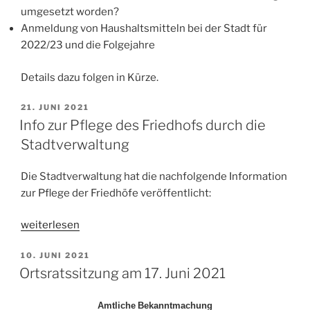
umgesetzt worden?
Anmeldung von Haushaltsmitteln bei der Stadt für
2022/23 und die Folgejahre
Details dazu folgen in Kürze.
VERÖFFENTLICHT
21. JUNI 2021
AM
Info zur Pflege des Friedhofs durch die
Stadtverwaltung
Die Stadtverwaltung hat die nachfolgende Information
zur Pflege der Friedhöfe veröffentlicht:
„Info
weiterlesen
zur
VERÖFFENTLICHT
10. JUNI 2021
Pflege
AM
Ortsratssitzung am 17. Juni 2021
des
Friedhofs
A
m
t
li
c
h
e
B
e
ka
nn
t
m
ac
hun
g
durch