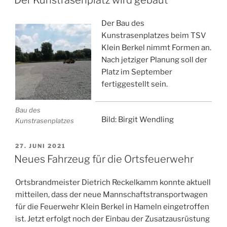
Klein
Berkel
Der Bau des
2020/21
Kunstrasenplatzes beim TSV
durch
Klein Berkel nimmt Formen an.
die
Nach jetziger Planung soll der
Verwaltung
Platz im September
umgesetzt
fertiggestellt sein.
worden?“
Bau des
Bild: Birgit Wendling
Kunstrasenplatzes
VERÖFFENTLICHT
27. JUNI 2021
AM
Neues Fahrzeug für die Ortsfeuerwehr
Ortsbrandmeister Dietrich Reckelkamm konnte aktuell
mitteilen, dass der neue Mannschaftstransportwagen
für die Feuerwehr Klein Berkel in Hameln eingetroffen
ist. Jetzt erfolgt noch der Einbau der Zusatzausrüstung