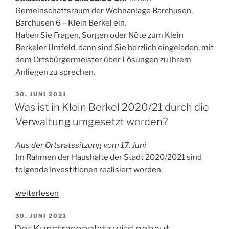
Gemeinschaftsraum der Wohnanlage Barchusen,
Barchusen 6 – Klein Berkel ein.
Haben Sie Fragen, Sorgen oder Nöte zum Klein
Berkeler Umfeld, dann sind Sie herzlich eingeladen, mit
dem Ortsbürgermeister über Lösungen zu Ihrem
Anliegen zu sprechen.
VERÖFFENTLICHT
30. JUNI 2021
AM
Was ist in Klein Berkel 2020/21 durch die
Verwaltung umgesetzt worden?
Aus der Ortsratssitzung vom 17. Juni
Im Rahmen der Haushalte der Stadt 2020/2021 sind
folgende Investitionen realisiert worden:
„Was
weiterlesen
ist
VERÖFFENTLICHT
30. JUNI 2021
in
AM
Der Kunstrasenplatz wird gebaut