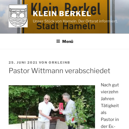
Zum
Inhalt
KLEIN BERKEL
springen
Unser Stück von Hameln. Der Ortsrat informiert.
Menü
VERÖFFENTLICHT
25. JUNI 2021
VON
ORKLEINB
AM
Pastor Wittmann verabschiedet
Nach gut
vierzehn
Jahren
Tätigkeit
als
Pastor in
der Ev.-