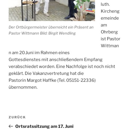
luth.
Kircheng
emeinde
am
Der Ortbürgermeister überreicht ein Präsent an
Ohrberg
Pastor Wittmann Bild: Birgit Wendling
ist Pastor
Wittman
n am 20.Juni im Rahmen eines
Gottesdienstes mit anschließendem Empfang
verabschiedet worden. Eine Nachfolge ist noch nicht
geklärt. Die Vakanzvertretung hat die
Pastorin Margot Haffke (Tel. 05151-22336)
übernommen.
Beitragsnavigation
Vorheriger
ZURÜCK
Beitrag
Ortsratssitzung am 17. Juni