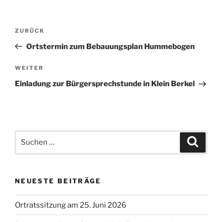
Beitragsnavigation
Vorheriger
ZURÜCK
Beitrag
Ortstermin zum Bebauungsplan Hummebogen
Nächster
WEITER
Beitrag
Einladung zur Bürgersprechstunde in Klein Berkel
Suchen
Suche
nach:
NEUESTE BEITRÄGE
Ortratssitzung am 25. Juni 2026