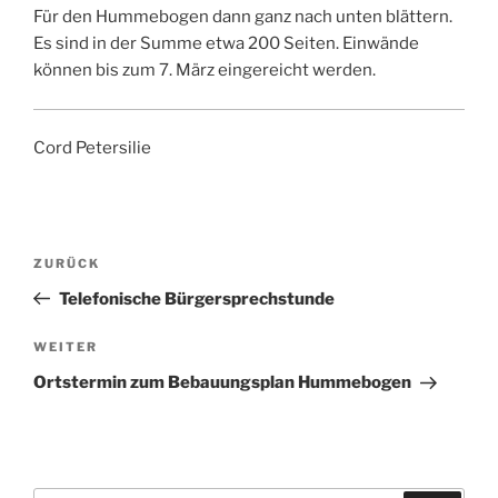
Für den Hummebogen dann ganz nach unten blättern.
Es sind in der Summe etwa 200 Seiten. Einwände
können bis zum 7. März eingereicht werden.
Cord Petersilie
Beitragsnavigation
Vorheriger
ZURÜCK
Beitrag
Telefonische Bürgersprechstunde
Nächster
WEITER
Beitrag
Ortstermin zum Bebauungsplan Hummebogen