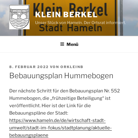
Zum
Inhalt
KLEIN BERKEL
springen
Unser Stück von Hameln. Der Ortsrat informiert.
Menü
VERÖFFENTLICHT
8. FEBRUAR 2022
VON
ORKLEINB
AM
Bebauungsplan Hummebogen
Der nächste Schritt für den Bebauungsplan Nr. 552
Hummebogen, die „frühzeitige Beteiligung“ ist
veröffentlicht.
Hier ist der Link für die
Bebauungspläne der Stadt:
https://www.hameln.de/de/wirtschaft-stadt-
umwelt/stadt-im-fokus/stadtplanung/aktuelle-
bebauungsplaene