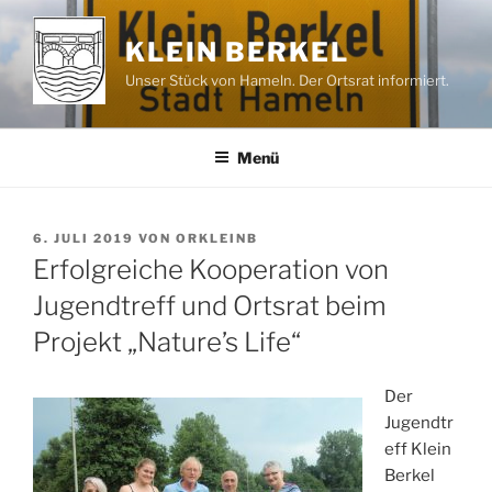
Zum
Inhalt
KLEIN BERKEL
springen
Unser Stück von Hameln. Der Ortsrat informiert.
Menü
VERÖFFENTLICHT
6. JULI 2019
VON
ORKLEINB
AM
Erfolgreiche Kooperation von
Jugendtreff und Ortsrat beim
Projekt „Nature’s Life“
Der
Jugendtr
eff Klein
Berkel