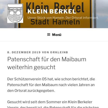
Zum
Inhalt
KLEIN BERKEL
springen
Unser Stück von Hameln. Der Ortsrat informiert.
Menü
VERÖFFENTLICHT
8. DEZEMBER 2019
VON
ORKLEINB
AM
Patenschaft für den Maibaum
weiterhin gesucht
Der Schützenverein 05 hat, wie schon berichtet, die
Patenschaft für den Maibaum nach vielen Jahren an
den Ortsrat zurückgegeben.
Gesucht wird seit dem Sommer ein Klein Berkeler
Verein, der bereit ist, die Patenschaft für die nächsten