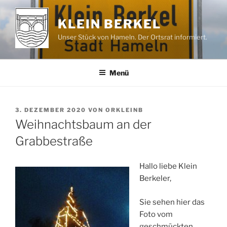
Zum
Inhalt
KLEIN BERKEL
springen
Unser Stück von Hameln. Der Ortsrat informiert.
Menü
VERÖFFENTLICHT
3. DEZEMBER 2020
VON
ORKLEINB
AM
Weihnachtsbaum an der
Grabbestraße
Hallo liebe Klein
Berkeler,
Sie sehen hier das
Foto vom
geschmückten