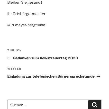
Bleiben Sie gesund !
Ihr Ortsbürgermeister
kurt meyer-bergmann
Beitragsnavigation
Vorheriger
ZURÜCK
Beitrag
Gedanken zum Volkstrauertag 2020
Nächster
WEITER
Beitrag
Einladung zur telefonischen Bürgersprechstunde
Suchen
Suche
nach: